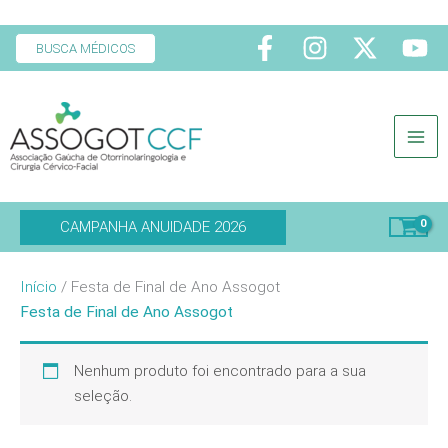
Ir
para
BUSCA MÉDICOS
o
conteúdo
CAMPANHA ANUIDADE 2026
Início
/ Festa de Final de Ano Assogot
Festa de Final de Ano Assogot
Nenhum produto foi encontrado para a sua
seleção.